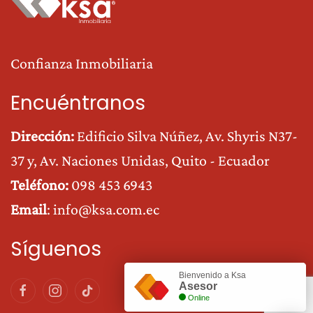
Confianza Inmobiliaria
Encuéntranos
Dirección:
Edificio Silva Núñez, Av. Shyris N37-
37 y, Av. Naciones Unidas
, Quito - Ecuador
Teléfono:
0
98 453 6943
Email
:
info@ksa.com.ec
Síguenos
Bienvenido a Ksa
Asesor
Online