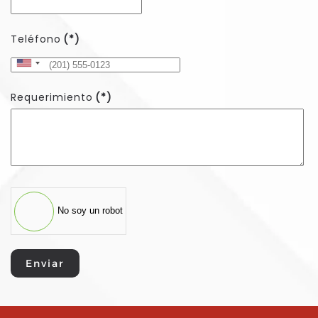
Teléfono
(*)
United
States
Requerimiento
(*)
+1
No soy un robot
Enviar