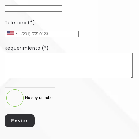
Teléfono
(*)
United
States
Requerimiento
(*)
+1
No soy un robot
Enviar